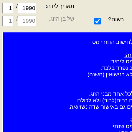
תאריך לידה:
/
של בן הזוג:
/
רשום?
חישוב החזרי מס
ה:
ס ליחיד.
 נפרד בלבד.
 בנישואין (השנה).
כל אחד מבני הזוג,
 רבים(לרוב) ולא לכולם.
ם גם באישור שדה נשוי/אה.
-
מס שנתי