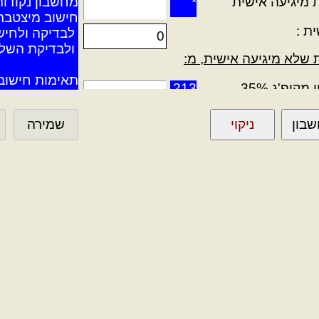
*
מחשבון נקודות 
חישוב מיצטבר 
ת :
 לבדיקה ולחי
 ולבדיקת השלמ
ת שלא מיגיעה אישית, מ:
תאימות חישוב 
קופ'ג 35%
213
לשכיר/ה כלעצ
קודים פה לפי טופס 135, בנוסף מכיל כני
 מס רגילים
059
120-מהשכ' נכס שהיה עיסוקך 10 שנים(ג':הכנסות אחרות).
159-הכנ' מ'חברת בית' 367-מחברה משפחתית (ד':אחרות).
מס רגילים
167
136- ניכוי/חיסכון קה"ל עצמאי (וקוד 218)
יב' מוטב, 15%
060
תיבת אישור [כל
ד 20%
067
 איפשור שמירת 
ד 25%
157
כבשאיפה שהרו
ידיון, 25%
141
ט.ל.ח. טעות לע
 35%
050