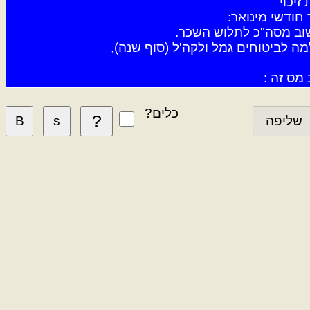
זיכוי
חודשי מינואר:
שוב מסה"כ לתלוש השכר.
ה לביטוחים גמל ולקה'ל (סוף שנה),
מס זה :
מאי/ת בתנאי כלל קודים מתבקשים.
תן לצרף לחישוב:
כלים?
ים?] :
נתונים, הן לחישוב ביטוי מורכב. 
ב כהכל משרת מדוייק.
ולם חוזרת. שימוש טוב ומועיל.