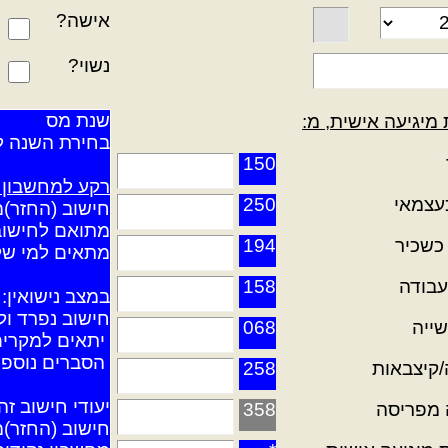
אישה?
נשוי?
שנת מס
 מיגיעה אישית, מ:
בחירת השנה ל
150
רקע למחשבון ז
250
חישוב (החזר)מ
מתואם לחישוב
194
מתאים למי שלא
158
במצב נישואין:
חישוב נפרד ול
068
 יתאים למקרים
 הסברים נוספי
258
יעודי חישוב זה
358
חישוב (החזר)