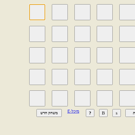
מיכל-E