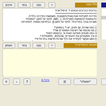
מלל מקור:
תוצאת 'טיפוליזציה':
מיכל-E