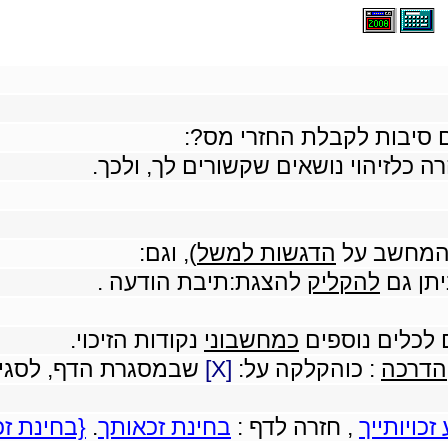
ם סיבות לקבלת החזרי מס?:
ה כלזיהוי נושאים שקשורים לך, ולכך.
המחשב על
הדגשות למשל
), וגם:
יתן גם
להקליק
להצגת:תיבת הודעה .
 לכלים נוספים
כמחשבוני
נקודות הזיכוי.
הדרכה
: כוהקלקה על:
[X]
שבמסגרת הדף, לסגיר
כויותייך
, חזרה לדף :
בחינת זכאותך
.
{בחינת זכ