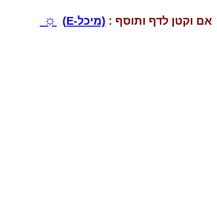
☼
אם וקטן לדף ותוסף :
(מיכל-E)