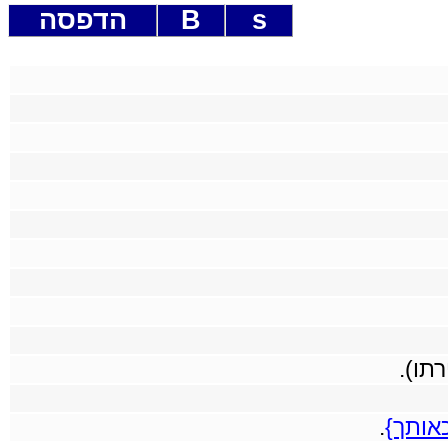
s
B
הדפסה
תו).
אותך}
.