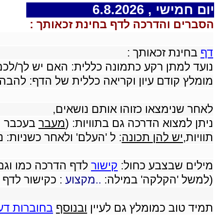
יום חמישי , 6.8.2026
הסברים והדרכה לדף בחינת זכאותך :
דף
בחינת זכאותך :
נועד למתן רקע כתמונה כללית: האם יש לך/לכ
מומלץ קודם עיון וקריאה כללית של הדף: להבהר
לאחר שנימצאו כזוהו אותם נושאים,
ניתן למצוא הדרכה גם בתוויות: (
מעבר
בעכבר 
תוויות,
יש להן תכונה
: ל 'העלם' ולאחר כשניות: נ
מילים שבצבע כחול:
קישור
לדף הדרכה כמו וגם
(למשל 'הקלקה' במילה:
..מקצוע
: כקישור לדף
תמיד טוב כמומלץ גם לעיין
ובנוסף
בחוברות דע ז