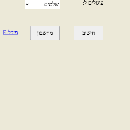
עיגולים ל:
מיכל-E